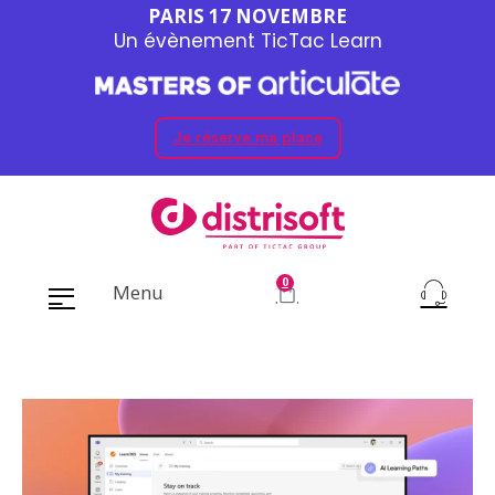
PARIS 17 NOVEMBRE
Un évènement TicTac Learn
Je réserve ma place
0
Menu