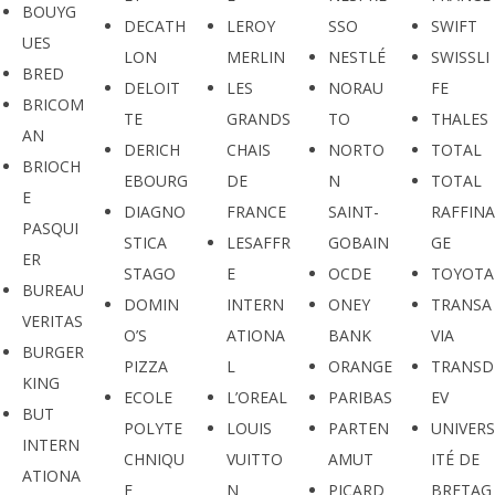
BOUYG
DECATH
LEROY
SSO
SWIFT
UES
LON
MERLIN
NESTLÉ
SWISSLI
BRED
DELOIT
LES
NORAU
FE
BRICOM
TE
GRANDS
TO
THALES
AN
DERICH
CHAIS
NORTO
TOTAL
BRIOCH
EBOURG
DE
N
TOTAL
E
DIAGNO
FRANCE
SAINT-
RAFFINA
PASQUI
STICA
LESAFFR
GOBAIN
GE
ER
STAGO
E
OCDE
TOYOTA
BUREAU
DOMIN
INTERN
ONEY
TRANSA
VERITAS
O’S
ATIONA
BANK
VIA
BURGER
PIZZA
L
ORANGE
TRANSD
KING
ECOLE
L’OREAL
PARIBAS
EV
BUT
POLYTE
LOUIS
PARTEN
UNIVERS
INTERN
CHNIQU
VUITTO
AMUT
ITÉ DE
ATIONA
E
N
PICARD
BRETAG