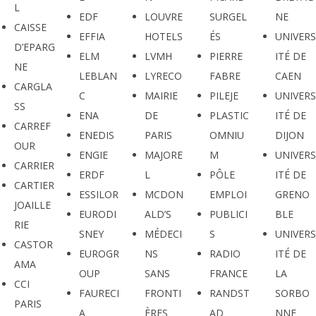
L
EDF
LOUVRE
SURGEL
NE
CAISSE
EFFIA
HOTELS
ÉS
UNIVERS
D’EPARG
ELM
LVMH
PIERRE
ITÉ DE
NE
LEBLAN
LYRECO
FABRE
CAEN
CARGLA
C
MAIRIE
PILEJE
UNIVERS
SS
ENA
DE
PLASTIC
ITÉ DE
CARREF
ENEDIS
PARIS
OMNIU
DIJON
OUR
ENGIE
MAJORE
M
UNIVERS
CARRIER
ERDF
L
PÔLE
ITÉ DE
CARTIER
ESSILOR
MCDON
EMPLOI
GRENO
JOAILLE
EURODI
ALD’S
PUBLICI
BLE
RIE
SNEY
MÉDECI
S
UNIVERS
CASTOR
EUROGR
NS
RADIO
ITÉ DE
AMA
OUP
SANS
FRANCE
LA
CCI
FAURECI
FRONTI
RANDST
SORBO
PARIS
A
ÈRES
AD
NNE