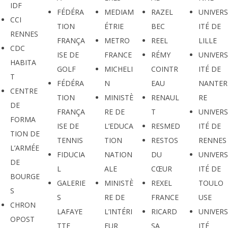
IDF
FÉDÉRA
MEDIAM
RAZEL
UNIVERS
CCI
TION
ÉTRIE
BEC
ITÉ DE
RENNES
FRANÇA
METRO
REEL
LILLE
CDC
ISE DE
FRANCE
RÉMY
UNIVERS
HABITA
GOLF
MICHELI
COINTR
ITÉ DE
T
FÉDÉRA
N
EAU
NANTER
CENTRE
TION
MINISTÈ
RENAUL
RE
DE
FRANÇA
RE DE
T
UNIVERS
FORMA
ISE DE
L’EDUCA
RESMED
ITÉ DE
TION DE
TENNIS
TION
RESTOS
RENNES
L’ARMÉE
FIDUCIA
NATION
DU
UNIVERS
DE
L
ALE
CŒUR
ITÉ DE
BOURGE
GALERIE
MINISTÈ
REXEL
TOULO
S
S
RE DE
FRANCE
USE
CHRON
LAFAYE
L’INTÉRI
RICARD
UNIVERS
OPOST
TTE
EUR
SA
ITÉ