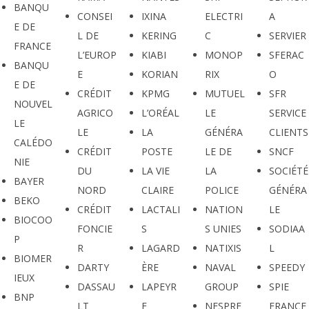
BANQU
CONSEI
IXINA
ELECTRI
A
E DE
L DE
KERING
C
SERVIER
FRANCE
L’EUROP
KIABI
MONOP
SFERAC
BANQU
E
KORIAN
RIX
O
E DE
CRÉDIT
KPMG
MUTUEL
SFR
NOUVEL
AGRICO
L’ORÉAL
LE
SERVICE
LE
LE
LA
GÉNÉRA
CLIENTS
CALÉDO
CRÉDIT
POSTE
LE DE
SNCF
NIE
DU
LA VIE
LA
SOCIÉTÉ
BAYER
NORD
CLAIRE
POLICE
GÉNÉRA
BEKO
CRÉDIT
LACTALI
NATION
LE
BIOCOO
FONCIE
S
S UNIES
SODIAA
P
R
LAGARD
NATIXIS
L
BIOMER
DARTY
ÈRE
NAVAL
SPEEDY
IEUX
DASSAU
LAPEYR
GROUP
SPIE
BNP
LT
E
NESPRE
FRANCE