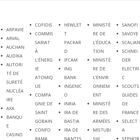
COFIDIS
HEWLET
MINISTÈ
SANOFI
ARPAVIE
COMMIS
T
RE DE
SAVOYE
ARVAL
SARIAT
PACKAR
L’ÉDUCA
SCALIAN
AUCHAN
À
D
TION
SCHNEI
AUDIKA
L’ÉNERG
IFCAM
MINISTÈ
DER
AUTORI
IE
ING
RE DE
ELECTRI
TÉ DE
ATOMIQ
BANK
L’ENVIR
C
SURETÉ
UE
INGENIC
ONNEM
SCOUTS
NUCLÉA
COMPA
O
ENT
GUIDES
IRE
GNIE DE
INRIA
MINISTÈ
DE
AXA
SAINT
IRA DE
RE DES
FRANCE
BANQU
GOBAIN
BASTIA
ARMÉES
SELECT
E
CONFO
IRA DE
MISTUBI
A
CASINO
RAMA
NANTES
SHI
SEPHOR